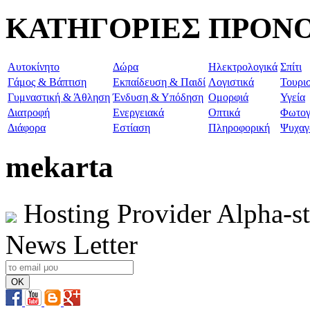
ΚΑΤΗΓΟΡΙΕΣ ΠΡΟΝ
Aυτοκίνητο
Δώρα
Ηλεκτρολογικά
Σπίτι
Γάμος & Βάπτιση
Εκπαίδευση & Παιδί
Λογιστικά
Τουρι
Γυμναστική & Άθληση
Ένδυση & Υπόδηση
Ομορφιά
Υγεία
Διατροφή
Ενεργειακά
Οπτικά
Φωτογ
Διάφορα
Εστίαση
Πληροφορική
Ψυχαγ
mekarta
Hosting Provider Alpha-s
News Letter