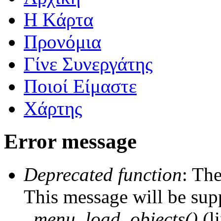
Η Kάρτα
Προνόμια
Γίνε Συνεργάτης
Ποιοί Είμαστε
Χάρτης
Error message
Deprecated function
: The
This message will be supp
_menu_load_objects()
(l