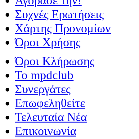
Αγόρασέ την!
Συχνές Ερωτήσεις
Χάρτης Προνομίων
Όροι Χρήσης
Όροι Κλήρωσης
To mpdclub
Συνεργάτες
Επωφεληθείτε
Τελευταία Νέα
Επικοινωνία