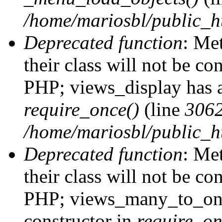
/home/mariosbl/public_h
Deprecated function
: Me
their class will not be co
PHP; views_display has a
require_once()
(line
306
/home/mariosbl/public_ht
Deprecated function
: Me
their class will not be co
PHP; views_many_to_one
constructor in
require_on