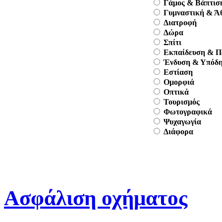
Γάμος & Βάπτισ
Γυμναστική & Ά
Διατροφή
Δώρα
Σπίτι
Εκπαίδευση & Π
Ένδυση & Υπόδ
Εστίαση
Ομορφιά
Οπτικά
Τουρισμός
Φωτογραφικά
Ψυχαγωγία
Διάφορα
Ασφάλιση οχήματος