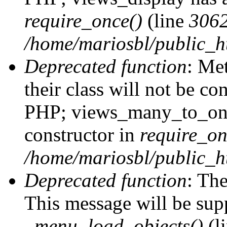
require_once()
(line
306
/home/mariosbl/public_ht
Deprecated function
: Me
their class will not be co
PHP; views_many_to_one
constructor in
require_on
/home/mariosbl/public_ht
Deprecated function
: The
This message will be supp
_menu_load_objects()
(l