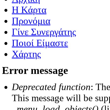
Η Kάρτα
Προνόμια
Γίνε Συνεργάτης
Ποιοί Είμαστε
Χάρτης
Error message
Deprecated function
: The
This message will be supp
_menu_load_objects()
(l