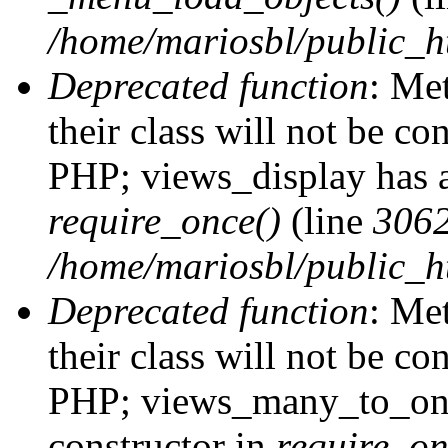
/home/mariosbl/public_h
Deprecated function
: Me
their class will not be co
PHP; views_display has a
require_once()
(line
306
/home/mariosbl/public_ht
Deprecated function
: Me
their class will not be co
PHP; views_many_to_one
constructor in
require_on