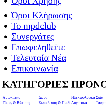
Όροι Χρήσης
Όροι Κλήρωσης
To mpdclub
Συνεργάτες
Επωφεληθείτε
Τελευταία Νέα
Επικοινωνία
ΚΑΤΗΓΟΡΙΕΣ ΠΡΟΝ
Aυτοκίνητο
Δώρα
Ηλεκτρολογικά
Σπίτι
Γάμος & Βάπτιση
Εκπαίδευση & Παιδί
Λογιστικά
Τουρι