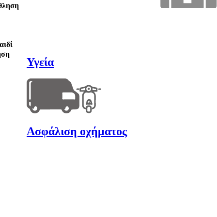
θληση
αιδί
ηση
Υγεία
Ασφάλιση οχήματος