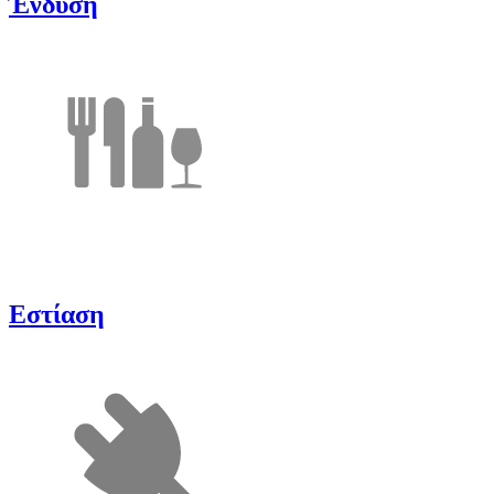
Ένδυση
Εστίαση