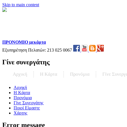
Skip to main content
ΠΡΟΝΟΜΙΟ μεκάρτα
Εξυπηρέτηση Πελατών:
213 025 0067
Γίνε συνεργάτης
Αρχική
Η Kάρτα
Προνόμια
Γίνε Συνεργ
Αρχική
Η Kάρτα
Προνόμια
Γίνε Συνεργάτης
Ποιοί Είμαστε
Χάρτης
Error message