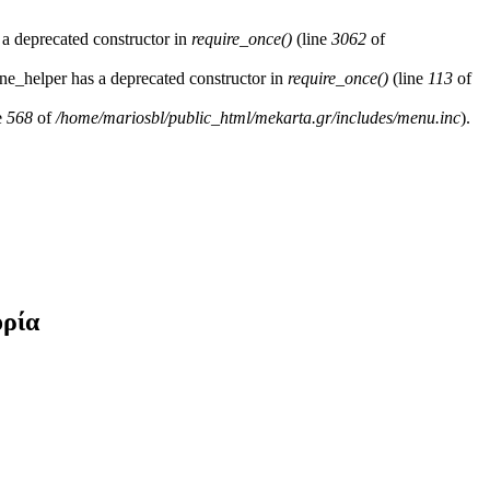
 a deprecated constructor in
require_once()
(line
3062
of
ne_helper has a deprecated constructor in
require_once()
(line
113
of
e
568
of
/home/mariosbl/public_html/mekarta.gr/includes/menu.inc
).
ορία