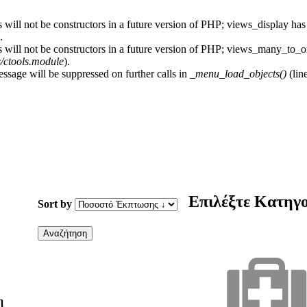
 will not be constructors in a future version of PHP; views_display has
.
s will not be constructors in a future version of PHP; views_many_to_o
s/ctools.module
).
essage will be suppressed on further calls in
_menu_load_objects()
(lin
Επιλέξτε Κατηγ
Sort by
η