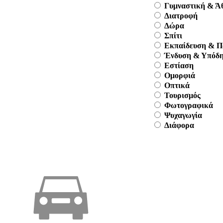
Γυμναστική & Ά
Διατροφή
Δώρα
Σπίτι
Εκπαίδευση & Π
Ένδυση & Υπόδ
Εστίαση
Ομορφιά
Οπτικά
Τουρισμός
Φωτογραφικά
Ψυχαγωγία
Διάφορα