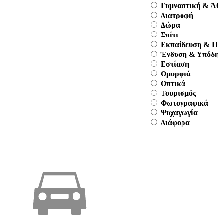
Γυμναστική & Ά
Διατροφή
Δώρα
Σπίτι
Εκπαίδευση & Π
Ένδυση & Υπόδ
Εστίαση
Ομορφιά
Οπτικά
Τουρισμός
Φωτογραφικά
Ψυχαγωγία
Διάφορα