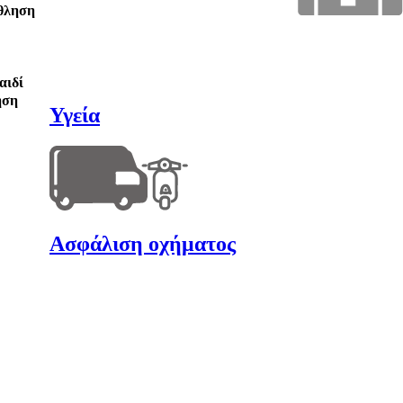
θληση
αιδί
ηση
Υγεία
Ασφάλιση οχήματος