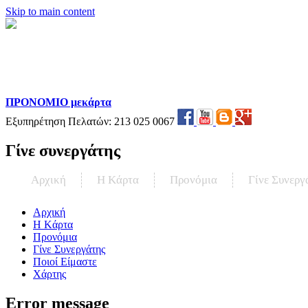
Skip to main content
ΠΡΟΝΟΜΙΟ μεκάρτα
Εξυπηρέτηση Πελατών:
213 025 0067
Γίνε συνεργάτης
Αρχική
Η Kάρτα
Προνόμια
Γίνε Συνεργ
Αρχική
Η Kάρτα
Προνόμια
Γίνε Συνεργάτης
Ποιοί Είμαστε
Χάρτης
Error message