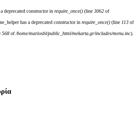
 a deprecated constructor in
require_once()
(line
3062
of
ne_helper has a deprecated constructor in
require_once()
(line
113
of
e
568
of
/home/mariosbl/public_html/mekarta.gr/includes/menu.inc
).
ορία