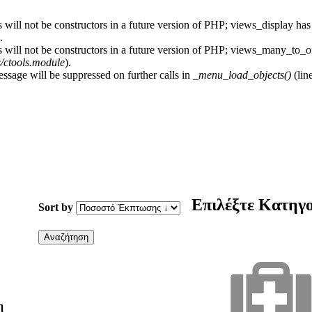
 will not be constructors in a future version of PHP; views_display has
.
s will not be constructors in a future version of PHP; views_many_to_o
s/ctools.module
).
essage will be suppressed on further calls in
_menu_load_objects()
(lin
Επιλέξτε Κατηγ
Sort by
η