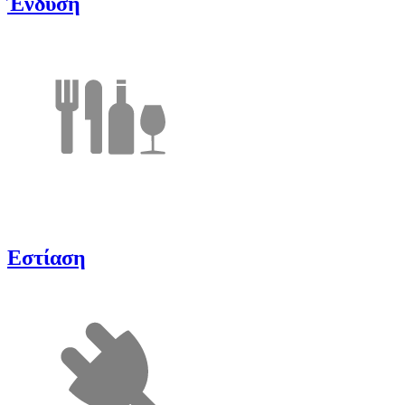
Ένδυση
Εστίαση