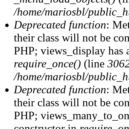
/home/mariosbl/public_h
Deprecated function
: Me
their class will not be co
PHP; views_display has a
require_once()
(line
306
/home/mariosbl/public_ht
Deprecated function
: Me
their class will not be co
PHP; views_many_to_one
constructor in
require_on