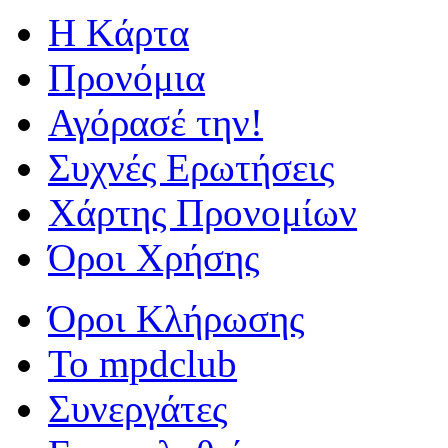
Η Kάρτα
Προνόμια
Αγόρασέ την!
Συχνές Ερωτήσεις
Χάρτης Προνομίων
Όροι Χρήσης
Όροι Κλήρωσης
To mpdclub
Συνεργάτες