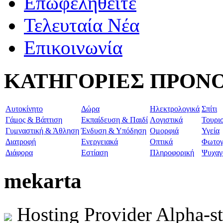
Επωφεληθείτε
Τελευταία Νέα
Επικοινωνία
ΚΑΤΗΓΟΡΙΕΣ ΠΡΟΝ
Aυτοκίνητο
Δώρα
Ηλεκτρολογικά
Σπίτι
Γάμος & Βάπτιση
Εκπαίδευση & Παιδί
Λογιστικά
Τουρι
Γυμναστική & Άθληση
Ένδυση & Υπόδηση
Ομορφιά
Υγεία
Διατροφή
Ενεργειακά
Οπτικά
Φωτογ
Διάφορα
Εστίαση
Πληροφορική
Ψυχαγ
mekarta
Hosting Provider Alpha-s