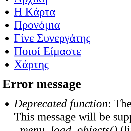
Η Kάρτα
Προνόμια
Γίνε Συνεργάτης
Ποιοί Είμαστε
Χάρτης
Error message
Deprecated function
: The
This message will be supp
_menu_load_objects()
(l