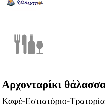
Aρχονταρίκι θάλασσ
Καφέ-Εστιατόριο-Τρατορία