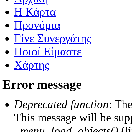
Η Kάρτα
Προνόμια
Γίνε Συνεργάτης
Ποιοί Είμαστε
Χάρτης
Error message
Deprecated function
: The
This message will be supp
_menu_load_objects()
(l