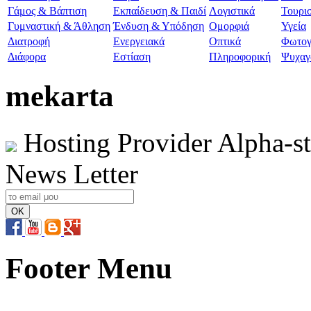
Γάμος & Βάπτιση
Εκπαίδευση & Παιδί
Λογιστικά
Τουρι
Γυμναστική & Άθληση
Ένδυση & Υπόδηση
Ομορφιά
Υγεία
Διατροφή
Ενεργειακά
Οπτικά
Φωτογ
Διάφορα
Εστίαση
Πληροφορική
Ψυχαγ
mekarta
Hosting Provider Alpha-s
News Letter
Footer Menu