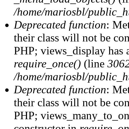
/home/mariosbl/public_h
Deprecated function
: Me
their class will not be co
PHP; views_display has a
require_once()
(line
306
/home/mariosbl/public_ht
Deprecated function
: Me
their class will not be co
PHP; views_many_to_one
constructor in
require_on