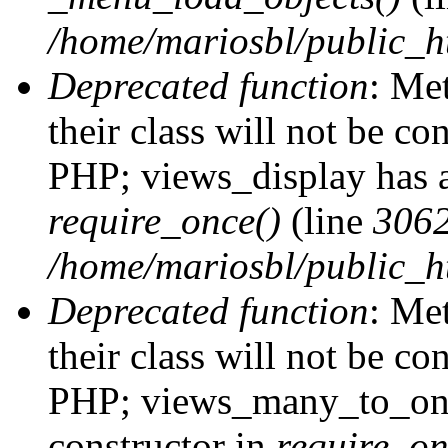
/home/mariosbl/public_h
Deprecated function
: Me
their class will not be co
PHP; views_display has a
require_once()
(line
306
/home/mariosbl/public_ht
Deprecated function
: Me
their class will not be co
PHP; views_many_to_one
constructor in
require_on