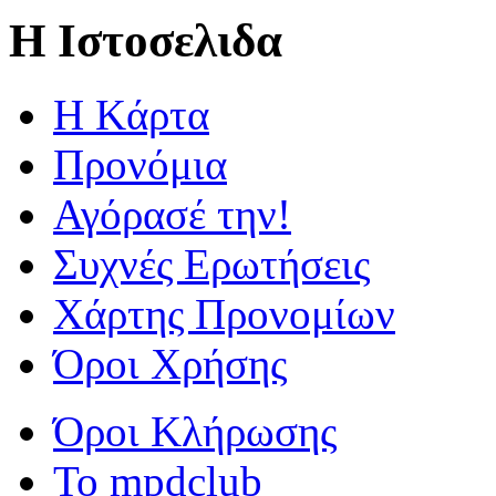
Η Ιστοσελιδα
Η Kάρτα
Προνόμια
Αγόρασέ την!
Συχνές Ερωτήσεις
Χάρτης Προνομίων
Όροι Χρήσης
Όροι Κλήρωσης
To mpdclub