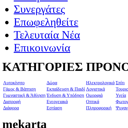
Συνεργάτες
Επωφεληθείτε
Τελευταία Νέα
Επικοινωνία
ΚΑΤΗΓΟΡΙΕΣ ΠΡΟΝ
Aυτοκίνητο
Δώρα
Ηλεκτρολογικά
Σπίτι
Γάμος & Βάπτιση
Εκπαίδευση & Παιδί
Λογιστικά
Τουρι
Γυμναστική & Άθληση
Ένδυση & Υπόδηση
Ομορφιά
Υγεία
Διατροφή
Ενεργειακά
Οπτικά
Φωτογ
Διάφορα
Εστίαση
Πληροφορική
Ψυχαγ
mekarta