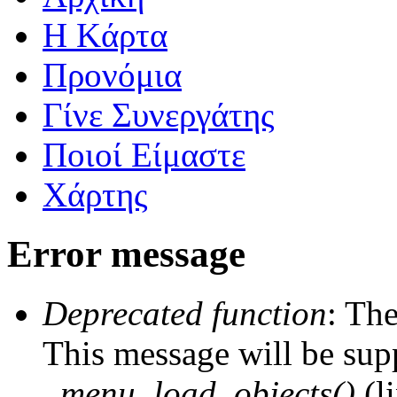
Η Kάρτα
Προνόμια
Γίνε Συνεργάτης
Ποιοί Είμαστε
Χάρτης
Error message
Deprecated function
: The
This message will be supp
_menu_load_objects()
(l