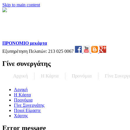
Skip to main content
ΠΡΟΝΟΜΙΟ μεκάρτα
Εξυπηρέτηση Πελατών:
213 025 0067
Γίνε συνεργάτης
Αρχική
Η Kάρτα
Προνόμια
Γίνε Συνεργ
Αρχική
Η Kάρτα
Προνόμια
Γίνε Συνεργάτης
Ποιοί Είμαστε
Χάρτης
Error message