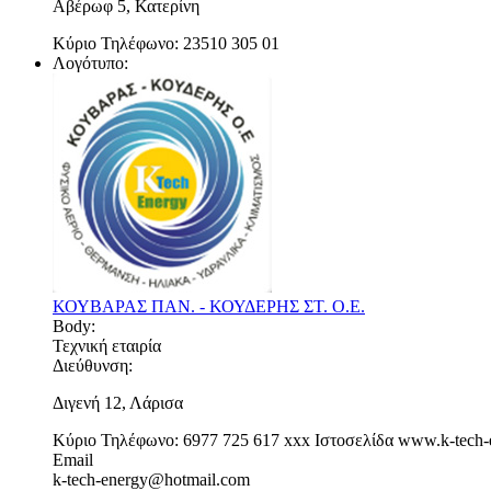
Αβέρωφ 5, Κατερίνη
Κύριο Τηλέφωνο:
23510 305 01
Λογότυπο:
ΚΟΥΒΑΡΑΣ ΠΑΝ. - ΚΟΥΔΕΡΗΣ ΣΤ. Ο.Ε.
Body:
Τεχνική εταιρία
Διεύθυνση:
Διγενή 12, Λάρισα
Κύριο Τηλέφωνο:
6977 725 617
xxx
Ιστοσελίδα
www.k-tech-e
Email
k-tech-energy@hotmail.com