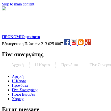
Skip to main content
ΠΡΟΝΟΜΙΟ μεκάρτα
Εξυπηρέτηση Πελατών:
213 025 0067
Γίνε συνεργάτης
Αρχική
Η Kάρτα
Προνόμια
Γίνε Συνεργ
Αρχική
Η Kάρτα
Προνόμια
Γίνε Συνεργάτης
Ποιοί Είμαστε
Χάρτης
Error message